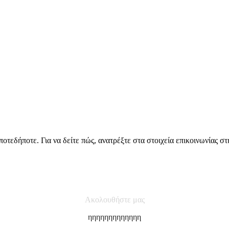
οτεδήποτε. Για να δείτε πώς, ανατρέξτε στα στοιχεία επικοινωνίας
Ακολουθήστε μας
ηηηηηηηηηηηηη