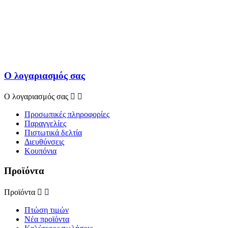
Ο λογαριασμός σας
Ο λογαριασμός σας


Προσωπικές πληροφορίες
Παραγγελίες
Πιστωτικά δελτία
Διευθύνσεις
Κουπόνια
Προϊόντα
Προϊόντα


Πτώση τιμών
Νέα προϊόντα