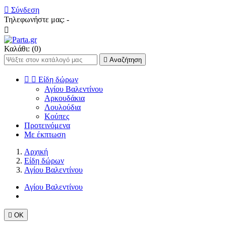

Σύνδεση
Τηλεφωνήστε μας:
-

Καλάθι:
(0)

Αναζήτηση


Eίδη δώρων
Αγίου Bαλεντίνου
Aρκουδάκια
Λoυλούδια
Kούπες
Προτεινόμενα
Με έκπτωση
Αρχική
Eίδη δώρων
Αγίου Bαλεντίνου
Αγίου Bαλεντίνου

ΟΚ