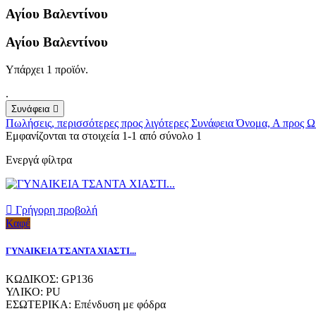
Αγίου Bαλεντίνου
Αγίου Bαλεντίνου
Υπάρχει 1 προϊόν.
.
Συνάφεια

Πωλήσεις, περισσότερες προς λιγότερες
Συνάφεια
Όνομα, Α προς 
Εμφανίζονται τα στοιχεία 1-1 από σύνολο 1
Ενεργά φίλτρα

Γρήγορη προβολή
Καφέ
ΓΥΝΑΙΚΕΙΑ ΤΣΑΝΤΑ ΧΙΑΣΤΙ...
ΚΩΔΙΚΟΣ: GP136
ΥΛΙΚΟ: PU
ΕΣΩΤΕΡΙΚΑ: Επένδυση με φόδρα